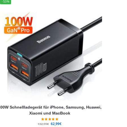
-53%
00W Schnellladegerät für iPhone, Samsung, Huawei,
Xiaomi und MacBook
62,99
€
132,99
€