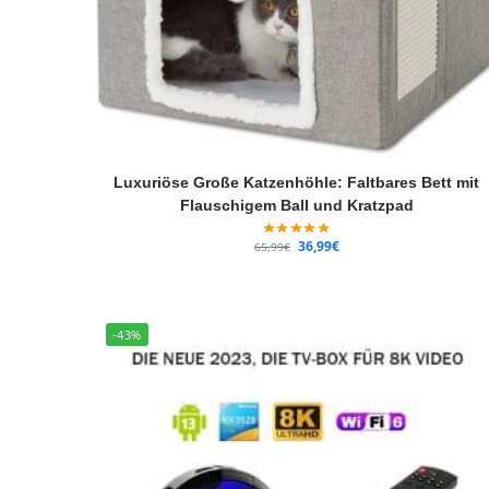
Luxuriöse Große Katzenhöhle: Faltbares Bett mit
Flauschigem Ball und Kratzpad
36,99
€
65,99
€
-43%