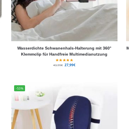
Wasserdichte Schwanenhals-Halterung mit 360°
M
Klemmclip für Handfreie Multimedianutzung
27,99
€
43,99
€
-53%