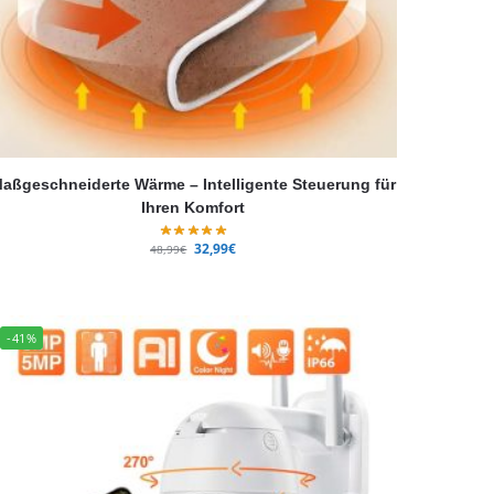
aßgeschneiderte Wärme – Intelligente Steuerung für
Ihren Komfort
32,99
€
48,99
€
-41%