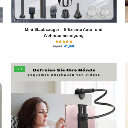
Mini Staubsauger – Effiziente Auto- und
Wohnraumreinigung
41,99
€
71,99
€
-36%