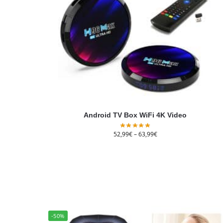
Android TV Box WiFi 4K Video
52,99
€
–
63,99
€
-50%