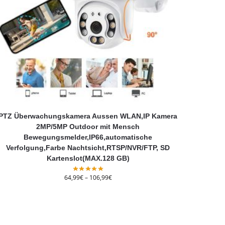
PTZ Überwachungskamera Aussen WLAN,IP Kamera
2MP/5MP Outdoor mit Mensch
Bewegungsmelder,IP66,automatische
Verfolgung,Farbe Nachtsicht,RTSP/NVR/FTP, SD
Kartenslot(MAX.128 GB)
64,99
€
–
106,99
€