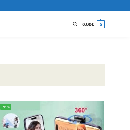
0,00
€
0
Suchen
-54%