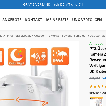
GRATIS VERSAND nach DE, AT und CH
ANGEBOTE
KONTAKT
MEINE BESTELLUNG VERFOLGEN
 Kamera 2MP/5MP Outdoor mit Mensch Bewegungsmelder,IP66,automatische Verfolgung
Angebot!
PTZ Übe
Kamera 2
Bewegung
Verfolgu
SD Karte
64
108,99
€
SENSOR-GR