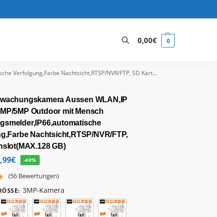
0,00
€
0
Suchen
,Farbe Nachtsicht,RTSP/NVR/FTP, SD Kartenslot(MAX.128 GB)
rwachungskamera Aussen WLAN,IP
MP/5MP Outdoor mit Mensch
smelder,IP66,automatische
ng,Farbe Nachtsicht,RTSP/NVR/FTP,
nslot(MAX.128 GB)
,99
€
-40%
(
56
Bewertungen)
3MP-Kamera
ÖSSE
: