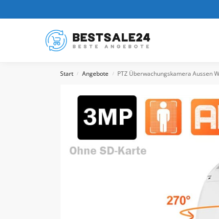
Kürzlich hinzugefügt
Start
Angebote
PTZ Überwachungskamera Aussen WLAN,IP
/
/