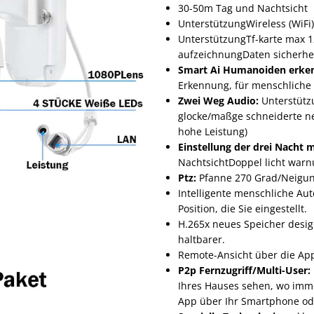
30-50m Tag und Nachtsicht
UnterstützungWireless (WiFi
UnterstützungTf-karte max 1
aufzeichnungDaten sicherheit
Smart Ai Humanoiden erke
Erkennung, für menschliche 
Zwei Weg Audio:
Unterstütz
glocke/maßge schneiderte ne
hohe Leistung)
Einstellung der drei Nacht 
NachtsichtDoppel licht warn
Ptz:
Pfanne 270 Grad/Neigun
Intelligente menschliche Au
Position, die Sie eingestellt.
H.265x neues Speicher design,
haltbarer.
Remote-Ansicht über die Ap
P2p Fernzugriff/Multi-User:
Ihres Hauses sehen, wo imme
App über Ihr Smartphone ode