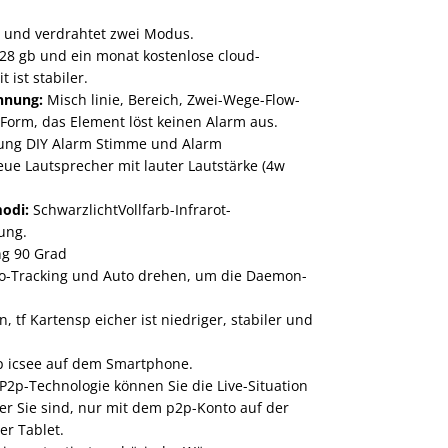
) und verdrahtet zwei Modus.
28 gb und ein monat kostenlose cloud-
 ist stabiler.
nnung:
Misch linie, Bereich, Zwei-Wege-Flow-
Form, das Element löst keinen Alarm aus.
ung DIY Alarm Stimme und Alarm
ue Lautsprecher mit lauter Lautstärke (4w
modi:
SchwarzlichtVollfarb-Infrarot-
ung.
g 90 Grad
to-Tracking und Auto drehen, um die Daemon-
 tf Kartensp eicher ist niedriger, stabiler und
p icsee auf dem Smartphone.
P2p-Technologie können Sie die Live-Situation
r Sie sind, nur mit dem p2p-Konto auf der
r Tablet.