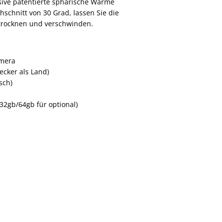
sive patentierte sphärische Wärme
schnitt von 30 Grad, lassen Sie die
 trocknen und verschwinden.
amera
tecker als Land)
sch)
 32gb/64gb für optional)