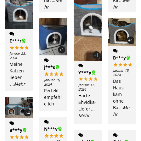
hät
...Me
Ka
...Me
hr
hr
+1
E***r
+1
Januar 23,
+1
B***y
2024
Meine
j***s
Katzen
Januar 15,
Y***y
2024
lieben
Januar 16,
Das
...Mehr
2024
Januar 17,
Haus
2024
Perfekt
kam
Harte
empfehl
ohne
Shvidka-
e ich
Ba
...Me
Liefer
...
+4
hr
Mehr
N***v
B***y