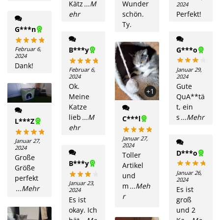
Kätz
...M
Wunder
2024
ehr
schön.
Perfekt!
Ty.
G***n
Februar 6,
B***y
G***o
2024
Dank!
Februar 6,
Januar 29,
2024
2024
Ok.
Gute
+1
Meine
QuA**tä
Katze
t, ein
lieb
...M
s
...Mehr
C***l
L***Z
ehr
Januar 27,
Januar 27,
2024
2024
D***o
Toller
Große
B***y
Artikel
Größe
Januar 26,
und
perfekt
2024
Januar 23,
m
...Meh
...Mehr
Es ist
2024
r
Es ist
groß
okay. Ich
und 2