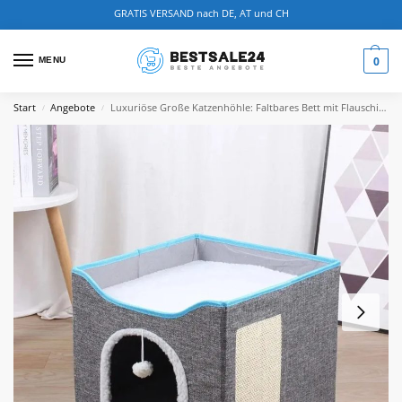
GRATIS VERSAND nach DE, AT und CH
0
MENU
Start
Angebote
Luxuriöse Große Katzenhöhle: Faltbares Bett mit Flauschigem Ball und Kratzpad
/
/