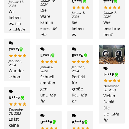
Januar 10,
C***l
f***r
Januar 11,
2024
2024
Die
Wir
Januar 8,
Januar 7,
Ware
2024
2024
lieben
kam in
Sie
Wie
es, ich
eine
...M
lieben
beschrie
e
...Mehr
ehr
es
ben?
T***i
L***i
E***o
+1
Januar 6,
2024
Januar 6,
Januar 6,
Wunder
2024
2024
I***P
schön.
Schnell
Perfekt
empfan
für
Dezember
gen
große
30, 2023
un
...Me
Ka
...Me
Vielen
K***a
hr
hr
Dank!
Die
Dezember
29, 2023
Lie
...Me
Es ist
hr
B***y
A***a
keine