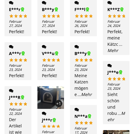
E***r
B***y
F***l
K***Z
Februar
Februar
Februar
Februar
27, 2024
27, 2024
26, 2024
24, 2024
Perfekt!
Perfekt!
Perfekt!
Perfekt,
meine
Kätzc
...
Mehr
A***r
V***u
B***y
Februar
Februar
Februar
23, 2024
23, 2024
23, 2024
J***e
Perfekt!
Perfekt!
Meine
Katzen
Februar
mögen
23, 2024
e
...Mehr
Sieht
J***R
schön
+1
und
Februar
robu
...M
22, 2024
N***a
Der
ehr
j***r
Artikel
Februar
ist wie
Februar
17, 2024