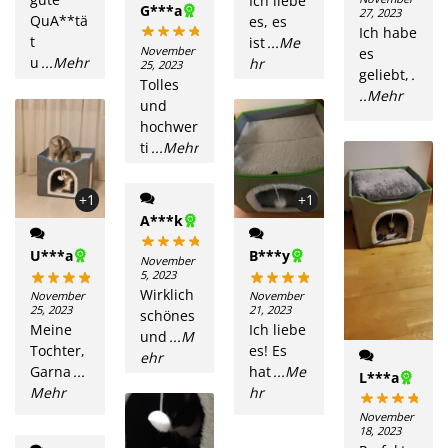
Ich liebe
G***a
27, 2023
QuA**tä
es, es
Ich habe
t
ist
...Me
November
es
u
...Mehr
hr
25, 2023
geliebt,
.
Tolles
..Mehr
und
hochwer
ti
...Mehr
+1
+1
A***k
U***a
B***y
November
5, 2023
Wirklich
November
November
25, 2023
21, 2023
schönes
Meine
Ich liebe
und
...M
Tochter,
es! Es
ehr
Garna
...
hat
...Me
L***a
Mehr
hr
November
18, 2023