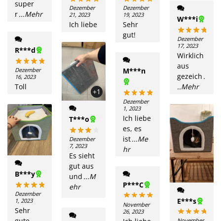
super
Dezember
Dezember
r
...Mehr
21, 2023
19, 2023
W***i
Ich liebe
Sehr
gut!
Dezember
17, 2023
R***d
Wirklich
aus
Dezember
M***n
gezeich
.
16, 2023
Toll
..Mehr
+1
Dezember
1, 2023
Ich liebe
T***o
es, es
ist
...Me
Dezember
7, 2023
hr
Es sieht
gut aus
B***y
und
...M
P***C
ehr
Dezember
E***s
1, 2023
November
Sehr
26, 2023
gute
November