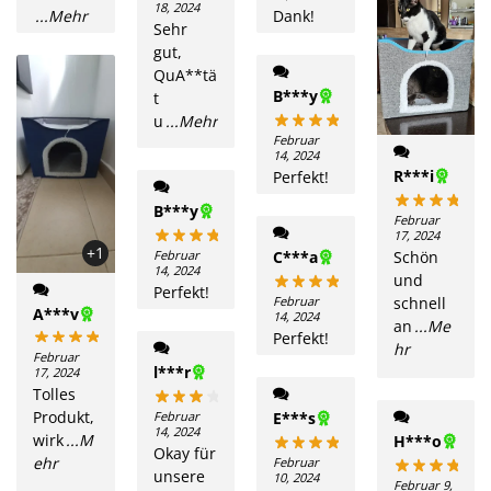
18, 2024
...Mehr
Dank!
Sehr
gut,
QuA**tä
B***y
t
u
...Mehr
Februar
14, 2024
R***i
Perfekt!
B***y
Februar
17, 2024
+1
Februar
C***a
Schön
14, 2024
und
Perfekt!
Februar
schnell
A***v
14, 2024
an
...Me
Perfekt!
hr
Februar
l***r
17, 2024
Tolles
Produkt,
Februar
E***s
14, 2024
wirk
...M
H***o
Okay für
ehr
Februar
unsere
10, 2024
Februar 9,