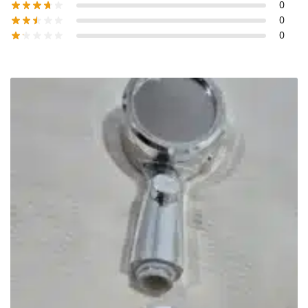
0
0
0