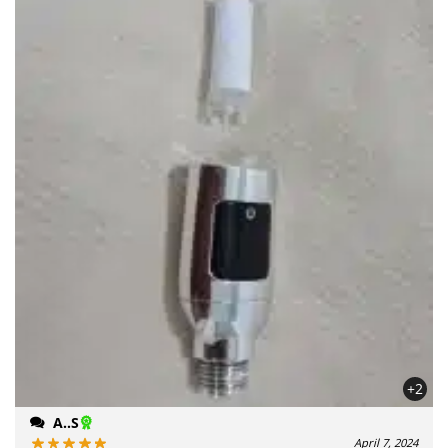
+2
A..S
April 7, 2024