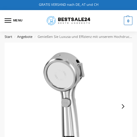
GRATIS VERSAND nach DE, AT und CH
0
MENU
Start
Angebote
Genießen Sie Luxusa und Effizienz mit unserem Hochdruck Handheld Duschkopf mit LED-Temperaturanzeige
/
/