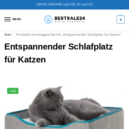
GRATIS VERSAND nach DE, AT und CH
0
MENU
Start
Produkte verschlagwortet mit „Entspannender Schlafplatz für Katzen“
/
Entspannender Schlafplatz
für Katzen
-44%