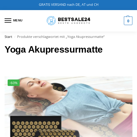
GRATIS VERSAND nach DE, AT und CH
0
MENU
Start
Produkte verschlagwortet mit „Yoga Akupressurmatte“
/
Yoga Akupressurmatte
-60%