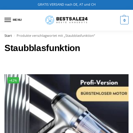
GRATIS VERSAND nach DE, AT und CH
0
MENU
Start
Produkte verschlagwortet mit „Staubblasfunktion“
/
Staubblasfunktion
-42%