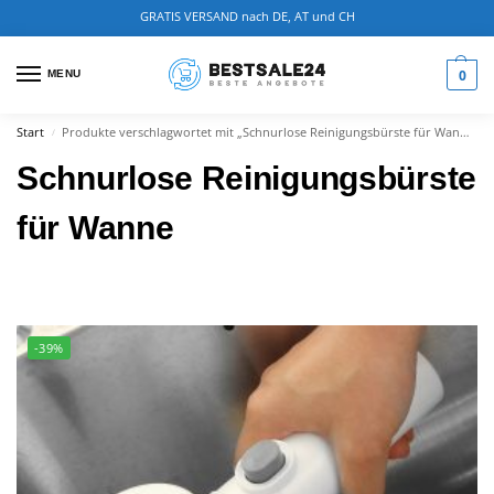
GRATIS VERSAND nach DE, AT und CH
0
MENU
Start
Produkte verschlagwortet mit „Schnurlose Reinigungsbürste für Wanne“
/
Schnurlose Reinigungsbürste
für Wanne
-39%