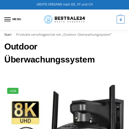
GRATIS VERSAND nach DE, AT und CH
0
MENU
Start
Produkte verschlagwortet mit „Outdoor Überwachungssystem“
/
Outdoor
Überwachungssystem
-43%