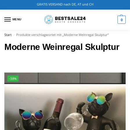
GRATIS VERSAND nach DE, AT und CH
0
MENU
Start
Produkte verschlagwortet mit „Moderne Weinregal Skulptur“
/
Moderne Weinregal Skulptur
-38%