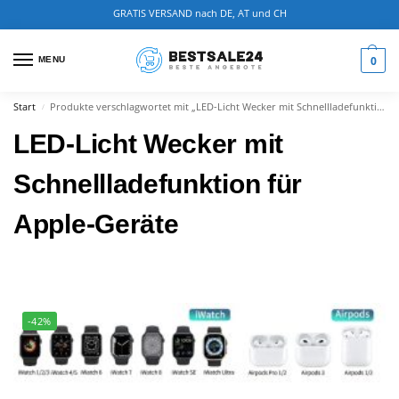
GRATIS VERSAND nach DE, AT und CH
0
MENU
Start
Produkte verschlagwortet mit „LED-Licht Wecker mit Schnellladefunktion für Apple-Geräte“
/
LED-Licht Wecker mit
Schnellladefunktion für
Apple-Geräte
-42%