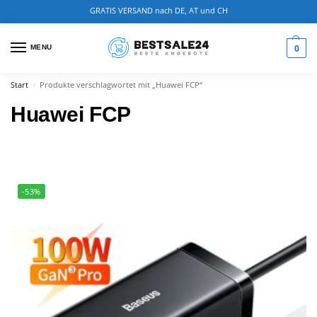
GRATIS VERSAND nach DE, AT und CH
0
MENU
Start
Produkte verschlagwortet mit „Huawei FCP“
/
Huawei FCP
-53%