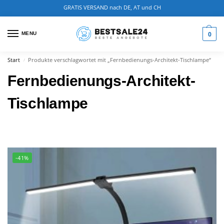
GRATIS VERSAND nach DE, AT und CH
0
MENU
Start
Produkte verschlagwortet mit „Fernbedienungs-Architekt-Tischlampe“
/
Fernbedienungs-Architekt-
Tischlampe
-41%