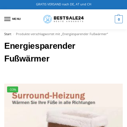
GRATIS VERSAND nach DE, AT und CH
0
MENU
Start
Produkte verschlagwortet mit „Energiesparender Fußwärmer“
/
Energiesparender
Fußwärmer
-33%