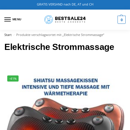
GRATIS VERSAND nach DE, AT und CH
0
MENU
Start
Produkte verschlagwortet mit „Elektrische Strommassage“
/
Elektrische Strommassage
-41%