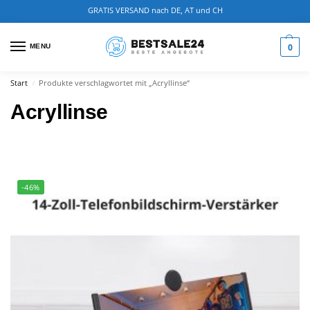
GRATIS VERSAND nach DE, AT und CH
0
MENU
Start
Produkte verschlagwortet mit „Acryllinse“
/
Acryllinse
-46%