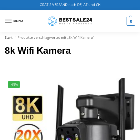
GRATIS VERSAND nach DE, AT und CH
0
MENU
Start
Produkte verschlagwortet mit „8k Wifi Kamera“
/
8k Wifi Kamera
-43%