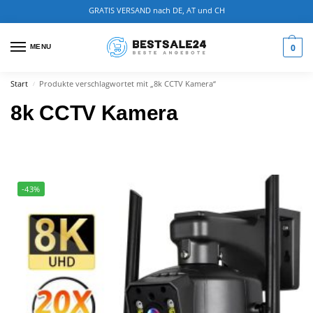
GRATIS VERSAND nach DE, AT und CH
0
MENU
Start
Produkte verschlagwortet mit „8k CCTV Kamera“
/
8k CCTV Kamera
-43%